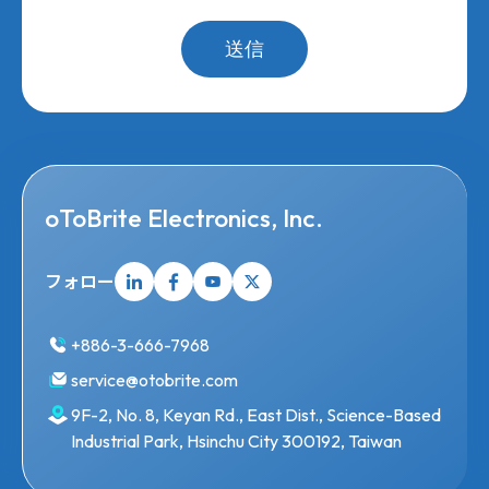
送信
oToBrite Electronics, Inc.
フォロー
+886-3-666-7968
service@otobrite.com
9F-2, No. 8, Keyan Rd., East Dist., Science-Based
Industrial Park, Hsinchu City 300192, Taiwan