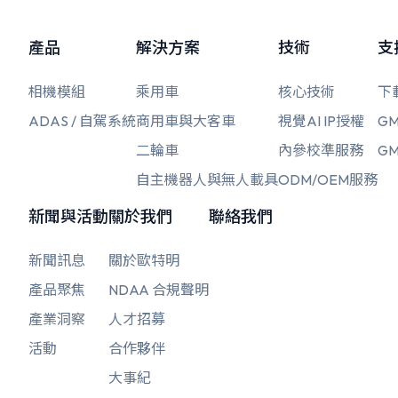
產品
解決方案
技術
支
相機模組
乘用車
核心技術
下
ADAS / 自駕系統
商用車與大客車
視覺AI IP授權
GM
二輪車
內參校準服務
GM
自主機器人與無人載具
ODM/OEM服務
新聞與活動
關於我們
聯絡我們
新聞訊息
關於歐特明
產品聚焦
NDAA 合規聲明
產業洞察
人才招募
活動
合作夥伴
大事紀