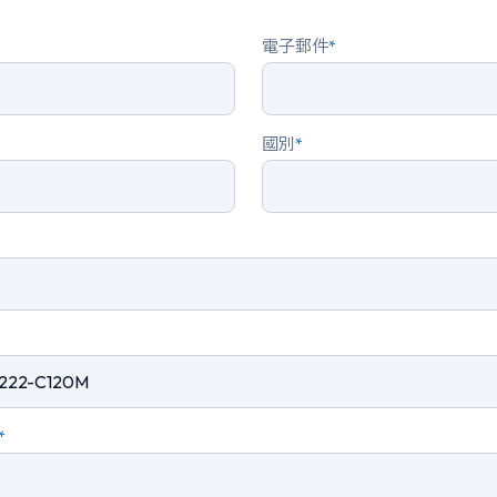
電子郵件
*
國別
*
*