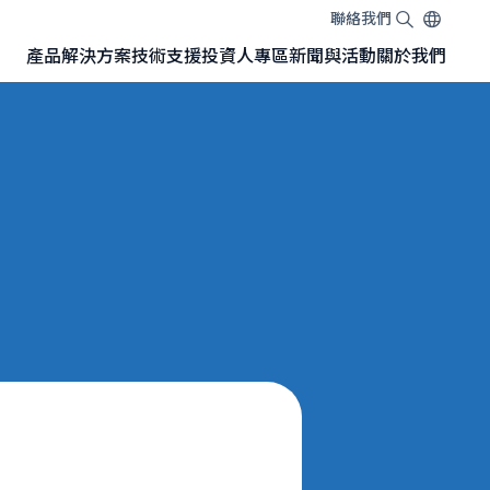
聯絡我們
EN
TW
JA
產品
解決方案
技術
支援
投資人專區
新聞與活動
關於我們
搭載 SONY 感測器的 GMSL™相機模組
NVIDIA Jetson開發套件專用GMSL™相機
NVIDIA Jetson Orin™ Nano 開發套件
NVIDIA Jetson AGX Orin™ 開發套件
NVIDIA Jetson AGX Orin™ 轉接板（Adapter Board）