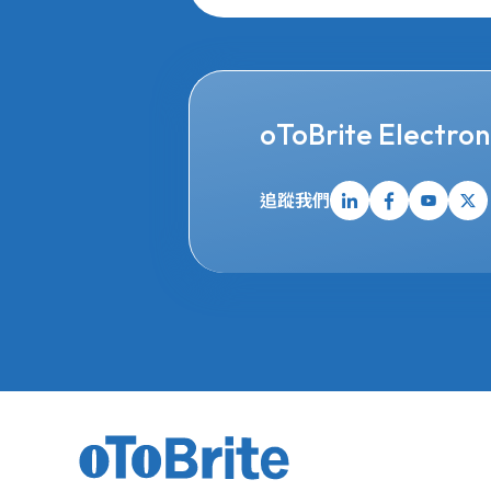
oToBrite Electroni
追蹤我們