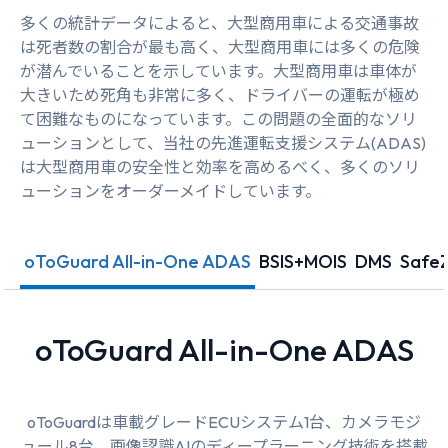
多くの統計データによると、大型商用車による交通事故
は死者数の割合が最も高く、大型商用車には多くの危険
が潜んでいることを示しています。大型商用車は車体が
大きいため死角も非常に多く、ドライバーの運転が極め
て困難なものになっています。この問題の全面的なソリ
ューションとして、当社の先進運転支援システム(ADAS)
は大型商用車の安全性と効率を高めるべく、多くのソリ
ューションをオーダーメイドしています。
oToGuard All-in-One ADAS
BSIS+MOIS
DMS
Saf
oToGuard All-in-One ADAS
oToGuardは車載グレードECUシステム1台、カメラモジ
ュール8台、画像認識AIのディープラーニング技術を搭載