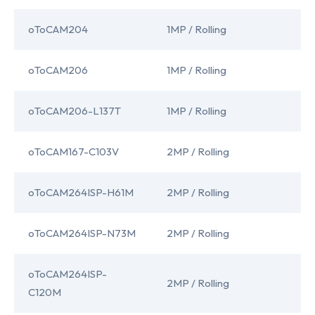
oToCAM204
1MP / Rolling
I
oToCAM206
1MP / Rolling
I
oToCAM206-L137T
1MP / Rolling
I
oToCAM167-C103V
2MP / Rolling
S
oToCAM264ISP-H61M
2MP / Rolling
I
oToCAM264ISP-N73M
2MP / Rolling
I
oToCAM264ISP-
2MP / Rolling
I
C120M