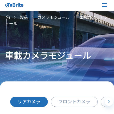
製品
カメラモジュール
車載カメラモジ
ュール
車載カメラモジュール
リアカメラ
フロントカメラ
サ