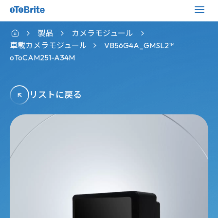
製品
カメラモジュール
車載カメラモジュール
VB56G4A_GMSL2™
oToCAM251-A34M
リストに戻る