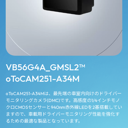
VB56G4A_GMSL2™
oToCAM251-A34M
oToCAM251-A34Mは、最先端の車室内向けのドライバー
モニタリングカメラ(DMC)です。高感度の1/4インチモノ
クロCMOSセンサーと940nm赤外線LEDを2基搭載してい
ますので、車載用ドライバーモニタリング性能を強化す
るための最適な製品となっています。