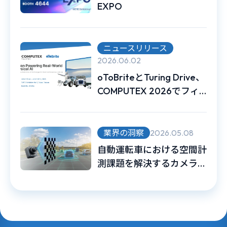
EXPO
ニュースリリース
2026.06.02
oToBriteとTuring Drive、
COMPUTEX 2026でフィ
ジカルAIを活用した無人車
両の実用事例を展示
業界の洞察
2026.05.08
自動運転車における空間計
測課題を解決するカメラ内
部キャリブレーション（イ
ンストリンシックキャリブ
レーション）とは