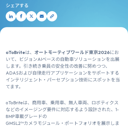
シェアする
oToBrite
は、
オートモーティブワールド東京2026
にお
いて、ビジョンAIベースの自動車ソリューションを出展
します。引き続き乗員の安全性の改善に努めつつ、
ADASおよび自律走行アプリケーションをサポートする
インテリジェント・パーセプション技術にスポットを当
てます。
oToBriteは、商用車、乗用車、無人車両、ロボティクス
などのイメージング要件に対応するよう設計された、1-
8MP車載グレードの
GMSL2™カメラモジュール・ポートフォリオ
を展示しま