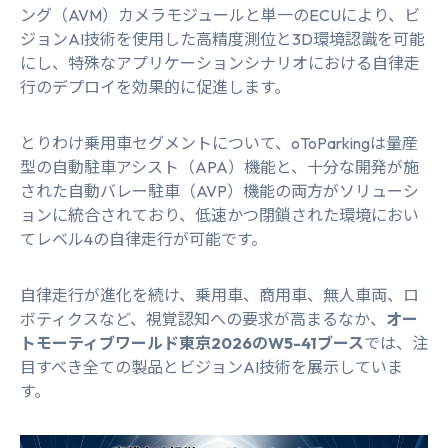
ング（AVM）カメラモジュールと単一のECUにより、ビ
ジョンAI技術を使用した高精度測位と3D環境認識を可能
にし、特殊なアプリケーションシナリオにおける自律走
行のデプロイを効果的に促進します。
とりわけ乗用車セグメントについて、
oToParking
は量産
型の自動駐車アシスト（APA）機能と、十分な開発が施
された自動バレー駐車（AVP）機能の両方がソリューシ
ョンに統合されており、低速かつ閉鎖された環境におい
てレベル4の自律走行が可能です。
自律走行が進化を続け、乗用車、商用車、無人車両、ロ
ボティクスなど、視覚認知への要求が高まるなか、
オー
トモーティブワールド東京2026のW5-41ブース
では、注
目すべき全ての製品とビジョンAI技術を展示していま
す。