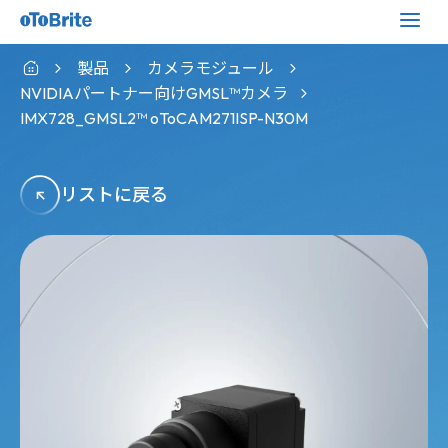
製品
カメラモジュール
NVIDIAパートナー向けGMSL™カメラ
IMX728_GMSL2™ oToCAM271ISP-N30M
リストに戻る