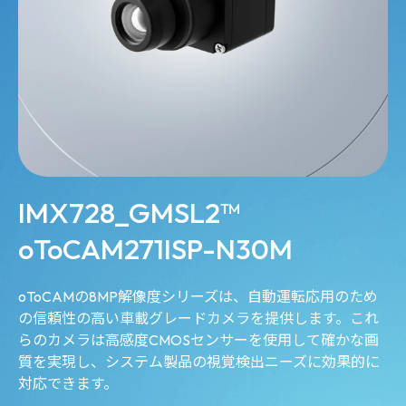
IMX728_GMSL2™
oToCAM271ISP-N30M
oToCAMの8MP解像度シリーズは、自動運転応用のため
の信頼性の高い車載グレードカメラを提供します。これ
らのカメラは高感度CMOSセンサーを使用して確かな画
質を実現し、システム製品の視覚検出ニーズに効果的に
対応できます。