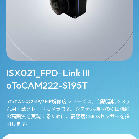
ISX021_FPD-Link III
oToCAM222-S195T
oToCAMの2MP/3MP解像度シリーズは、自動運転システ
ム用車載グレードカメラです。システム機器の検出機能
の高画質を実現するために、高感度CMOSセンサーを採
用します。