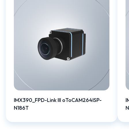
IMX390_FPD-Link III oToCAM264ISP-
I
N186T
N