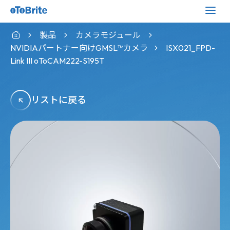
製品
カメラモジュール
NVIDIAパートナー向けGMSL™カメラ
ISX021_FPD-
Link III oToCAM222-S195T
リストに戻る