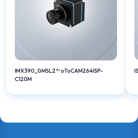
IMX390_GMSL2™ oToCAM264ISP-
I
C120M