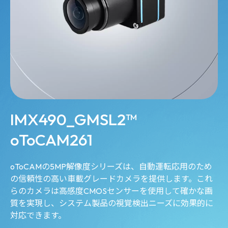
IMX490_GMSL2™
oToCAM261
oToCAMの5MP解像度シリーズは、自動運転応用のため
の信頼性の高い車載グレードカメラを提供します。これ
らのカメラは高感度CMOSセンサーを使用して確かな画
質を実現し、システム製品の視覚検出ニーズに効果的に
対応できます。