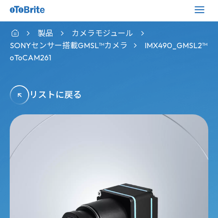
製品
カメラモジュール
SONYセンサー搭載GMSL™カメラ
IMX490_GMSL2™
oToCAM261
リストに戻る