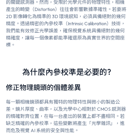
的關鍵感測器。然而，受限於光學元件的物理特性，相機
產生的畸變（Distortion）往往會影響數據準確性。若要將
2D 影像轉化為精準的 3D 環境感知，必須具備絕對的幾何
精度。透過精密的內參校準（Intrinsic Calibration）技術，
我們能有效修正光學誤差，確保視覺系統具備絕對的幾何
精確度，讓每一個像素都能準確還原為真實世界的空間座
標。
為什麼內參校準是必要的?
修正物理鏡頭的個體差異
每一顆相機鏡頭都具有獨特的物理特性與微小的製造公
差。鏡片厚度、曲率，以及光學中心相對於 CMOS 感測器
的精確對齊位置，在每一台產出的裝置上都不盡相同。若
缺乏精確的內參校準，這些變數將產生「光學雜訊」，進
而危及視覺 AI 系統的安全與性能。