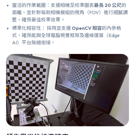
靈活的作業範圍：支援相機至校準圖表
最長 20 公尺
的
距離，並針對每款相機模組的視角（FOV）進行細膩調
整，確保最佳校準效果。
標準化相容性： 採用並支援
OpenCV 相容
的內參格
式，確保能與全球電腦視覺框架及邊緣運算（Edge
AI）平台無縫銜接。