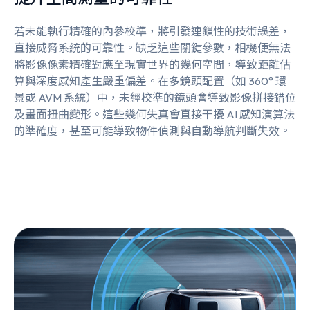
若未能執行精確的內參校準，將引發連鎖性的技術誤差，
直接威脅系統的可靠性。缺乏這些關鍵參數，相機便無法
將影像像素精確對應至現實世界的幾何空間，導致距離估
算與深度感知產生嚴重偏差。在多鏡頭配置（如 360° 環
景或 AVM 系統）中，未經校準的鏡頭會導致影像拼接錯位
及畫面扭曲變形。這些幾何失真會直接干擾 AI 感知演算法
的準確度，甚至可能導致物件偵測與自動導航判斷失效。