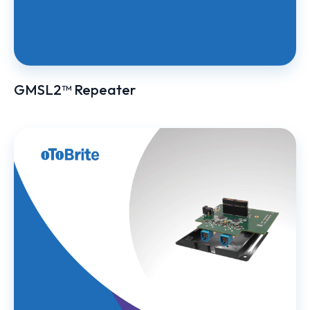
GMSL2™ Repeater