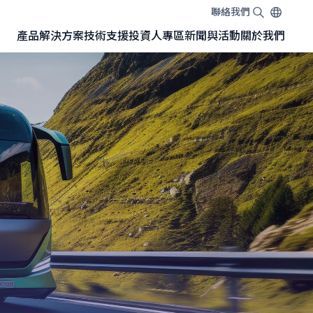
聯絡我們
EN
TW
JA
產品
解決方案
技術
支援
投資人專區
新聞與活動
關於我們
搭載 SONY 感測器的 GMSL™相機模組
NVIDIA Jetson開發套件專用GMSL™相機
NVIDIA Jetson Orin™ Nano 開發套件
NVIDIA Jetson AGX Orin™ 開發套件
NVIDIA Jetson AGX Orin™ 轉接板（Adapter Board）