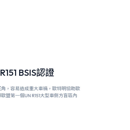
151 BSIS認證
死角，容易造成重大車禍，歐特明協助歐
盟第一個UN R151大型車側方盲區內