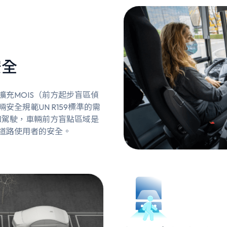
安全
充MOIS（前方起步盲區偵
全規範UN R159標準的需
知駕駛，車輛前方盲點區域是
道路使用者的安全。