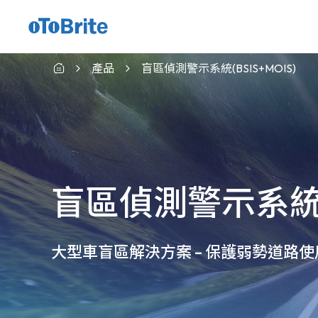
適用於indie CVP的GMSL™相機模組
產品
盲區偵測警示系統(BSIS+MOIS)
盲區偵測警示系統(B
大型車盲區解決方案 – 保護弱勢道路使