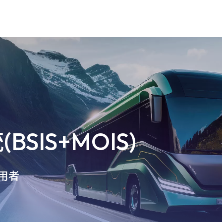
120mm 寬基線 3D 雙目立體視覺相機
適用於NVIDIA的GMSL™相機模組
AMR / UGV 機器人應用相機模組
SIS+MOIS)
用者