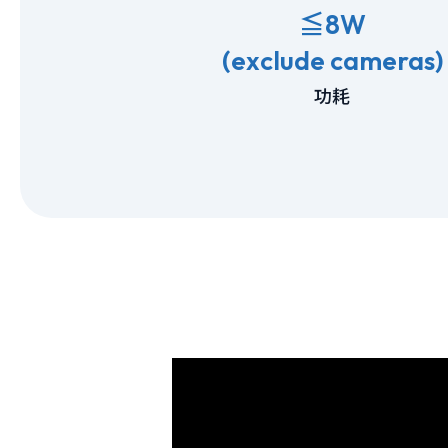
≦8W
(exclude cameras)
功耗