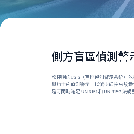
側方盲區偵測警
歐特明的BSIS（盲區偵測警示系統）依據
與騎士的偵測警示，以減少碰撞事故發
是可同時滿足 UN R151 和 UN R15