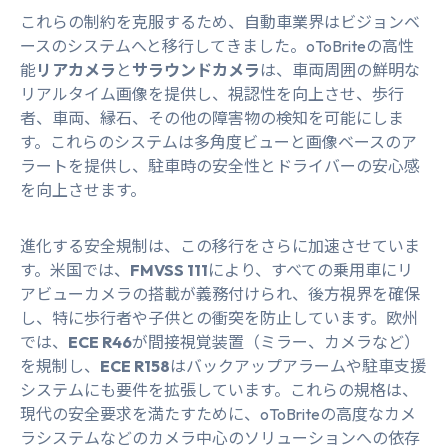
これらの制約を克服するため、自動車業界はビジョンベ
ースのシステムへと移行してきました。oToBriteの高性
能
リアカメラ
と
サラウンドカメラ
は、車両周囲の鮮明な
リアルタイム画像を提供し、視認性を向上させ、歩行
者、車両、縁石、その他の障害物の検知を可能にしま
す。これらのシステムは多角度ビューと画像ベースのア
ラートを提供し、駐車時の安全性とドライバーの安心感
を向上させます。
進化する安全規制は、この移行をさらに加速させていま
す。米国では、
FMVSS 111
により、すべての乗用車にリ
アビューカメラの搭載が義務付けられ、後方視界を確保
し、特に歩行者や子供との衝突を防止しています。欧州
では、
ECE R46
が間接視覚装置（ミラー、カメラなど）
を規制し、
ECE R158
はバックアップアラームや駐車支援
システムにも要件を拡張しています。これらの規格は、
現代の安全要求を満たすために、oToBriteの高度なカメ
ラシステムなどのカメラ中心のソリューションへの依存