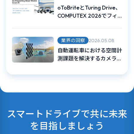
oToBriteとTuring Drive、
COMPUTEX 2026でフィ
ジカルAIを活用した無人車
両の実用事例を展示
業界の洞察
2026.05.08
自動運転車における空間計
測課題を解決するカメラ内
部キャリブレーション（イ
ンストリンシックキャリブ
レーション）とは
スマートドライブで共に未来
を目指しましょう