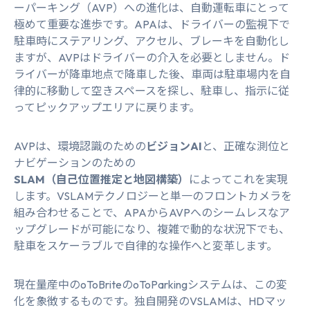
ーパーキング（AVP）への進化は、自動運転車にとって
極めて重要な進歩です。APAは、ドライバーの監視下で
駐車時にステアリング、アクセル、ブレーキを自動化し
ますが、AVPはドライバーの介入を必要としません。ド
ライバーが降車地点で降車した後、車両は駐車場内を自
律的に移動して空きスペースを探し、駐車し、指示に従
ってピックアップエリアに戻ります。
AVPは、環境認識のための
ビジョンAI
と、正確な測位と
ナビゲーションのための
SLAM（自己位置推定と地図構築）
によってこれを実現
します。VSLAMテクノロジーと単一のフロントカメラを
組み合わせることで、APAからAVPへのシームレスなア
ップグレードが可能になり、複雑で動的な状況下でも、
駐車をスケーラブルで自律的な操作へと変革します。
現在量産中のoToBriteのoToParkingシステムは、この変
化を象徴するものです。独自開発のVSLAMは、HDマッ