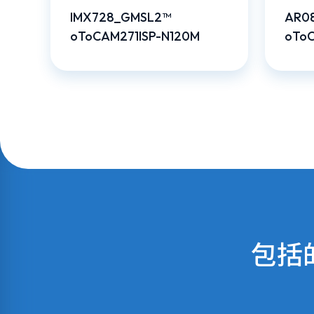
IMX728_GMSL2™
AR0
oToCAM271ISP-N120M
oToC
包括