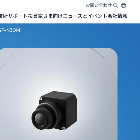
お問い合わせ
EN
TW
JA
技術
サポート
投資家さま向け
ニュースとイベント
会社情報
SONYセンサー搭載GMSL™カメラ
NVIDIA Jetson 開発キットGMSL™カメラ
NVIDIA Jetson Orin™ Nano 開発者キット
NVIDIA Jetson AGX Orin™ 開発者キット
NVIDIA Jetson AGX Orin™ アダプターボード（Adapter Board）
SP-N30M