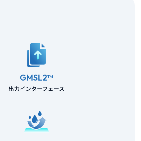
GMSL2™
出力インターフェース