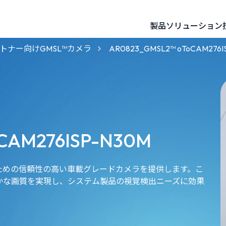
製品
ソリューション
60mm 基線 3D ステレオビジョンカメラ
120mm 基線 3D ステレオビジョンカメラ
NVIDIAパートナー向けGMSL™カメラ
AMR・UGV向けロボティクスカメラ
Intelパートナー向けGMSL™カメラ
パートナー向けGMSL™カメラ
AR0823_GMSL2™ oToCAM276I
CAM276ISP-N30M
のための信頼性の高い車載グレードカメラを提供します。こ
かな画質を実現し、システム製品の視覚検出ニーズに効果