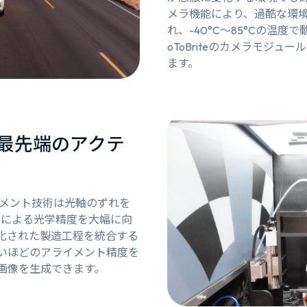
メラ機能により、過酷な環
れ、-40°C～85°Cの温
oToBriteのカメラモジ
ます。
最先端のアクテ
アライメント技術は光軸のずれを
化による光学精度を大幅に向
化された製造工程を統合する
いほどのアライメント精度を
画像を生成できます。