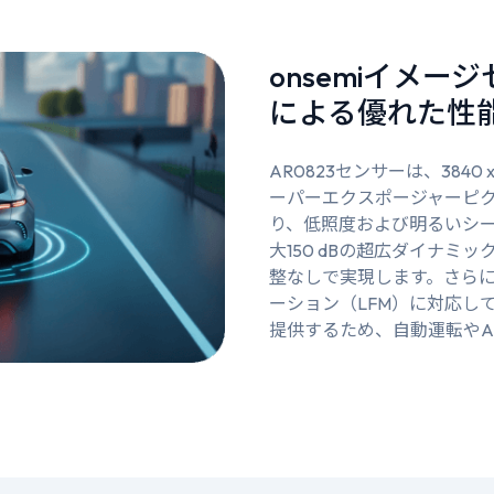
onsemiイメ
による優れた性
AR0823センサーは、3840 
ーパーエクスポージャーピ
り、低照度および明るいシ
大150 dBの超広ダイナミ
整なしで実現します。さらに
ーション（LFM）に対応し
提供するため、自動運転やA