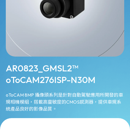
AR0823_GMSL2™
oToCAM276ISP-N30M
oToCAM 8MP 攝像頭系列是針對自動駕駛應用所開發的車
規相機模組，搭載高靈敏度的CMOS感測器，提供車規系
統產品良好的影像品質。