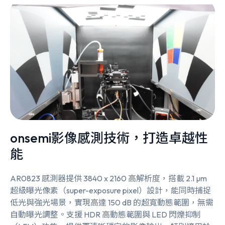
onsemi影像感測技術，打造卓越性
能
AR0823 感測器提供 3840 x 2160 高解析度，搭載 2.1 µm
超級曝光像素（super-exposure pixel）設計，能同時捕捉
低光與強光場景，實現高達 150 dB 的超寬動態範圍，無需
自動曝光調整。支援 HDR 高動態範圍與 LED 閃爍抑制