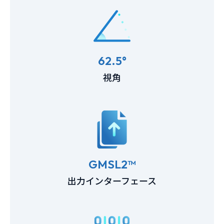
62.5°
視角
GMSL2™
出力インターフェース