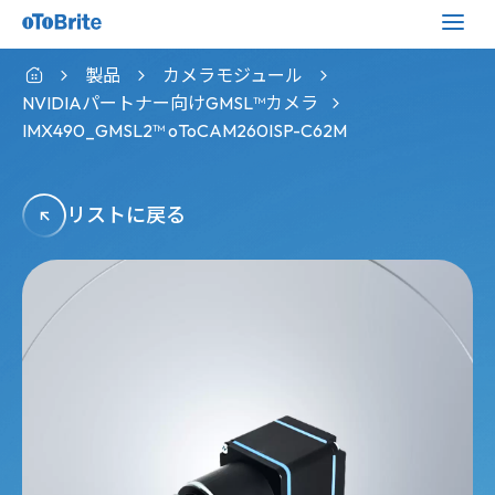
製品
カメラモジュール
NVIDIAパートナー向けGMSL™カメラ
IMX490_GMSL2™ oToCAM260ISP-C62M
リストに戻る