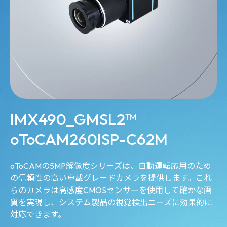
IMX490_GMSL2™
oToCAM260ISP-C62M
oToCAMの5MP解像度シリーズは、自動運転応用のため
の信頼性の高い車載グレードカメラを提供します。これ
らのカメラは高感度CMOSセンサーを使用して確かな画
質を実現し、システム製品の視覚検出ニーズに効果的に
対応できます。