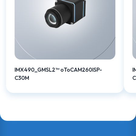
IMX490_GMSL2™ oToCAM260ISP-
I
C30M
C