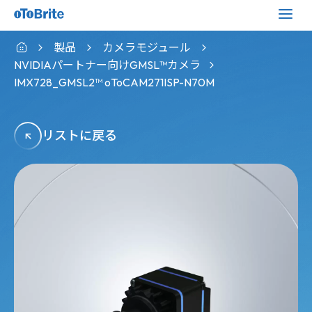
製品
カメラモジュール
NVIDIAパートナー向けGMSL™カメラ
IMX728_GMSL2™ oToCAM271ISP-N70M
リストに戻る