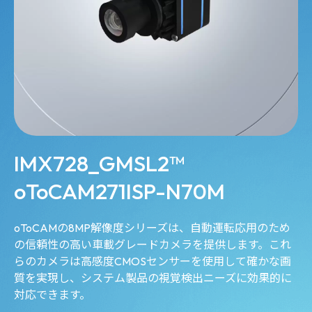
IMX728_GMSL2™
oToCAM271ISP-N70M
oToCAMの8MP解像度シリーズは、自動運転応用のため
の信頼性の高い車載グレードカメラを提供します。これ
らのカメラは高感度CMOSセンサーを使用して確かな画
質を実現し、システム製品の視覚検出ニーズに効果的に
対応できます。