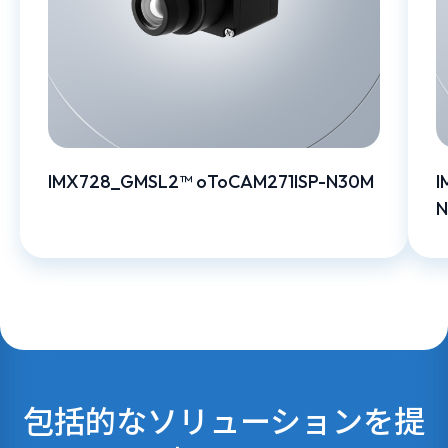
IMX728_GMSL2™ oToCAM271ISP-N30M
I
N
包括的なソリューションを提