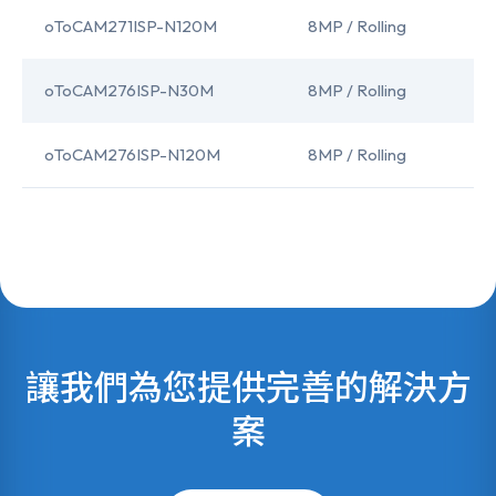
oToCAM271ISP-N120M
8MP / Rolling
oToCAM276ISP-N30M
8MP / Rolling
oToCAM276ISP-N120M
8MP / Rolling
讓我們為您提供完善的解決方
案