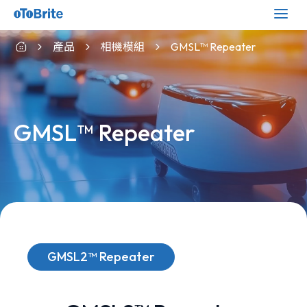
產品
相機模組
GMSL™ Repeater
GMSL™ Repeater
GMSL2™ Repeater