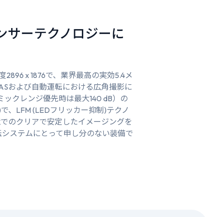
センサーテクノロジーに
896 x 1876で、業界最高の実効5.4メ
ASおよび自動運転における広角撮影に
ナミックレンジ優先時は最大140 dB）の
で、LFM (LEDフリッカー抑制)テクノ
境でのクリアで安定したイメージングを
転システムにとって申し分のない装備で