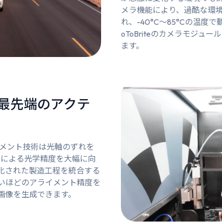
メラ機能により、過酷な環
れ、-40°C～85°Cの温
oToBriteのカメラモジ
ます。
最先端のアクテ
アライメント技術は光軸のずれを
化による光学精度を大幅に向
化された製造工程を統合する
いほどのアライメント精度を
画像を生成できます。