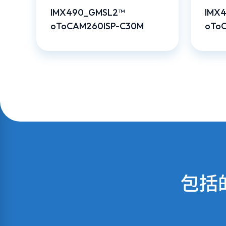
IMX490_GMSL2™
IMX
oToCAM260ISP-C30M
oTo
包括