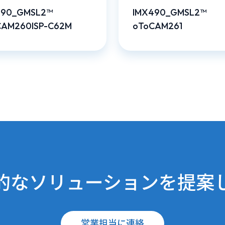
490_GMSL2™
IMX490_GMSL2™
CAM260ISP-C62M
oToCAM261
的なソリューションを提案
営業担当に連絡