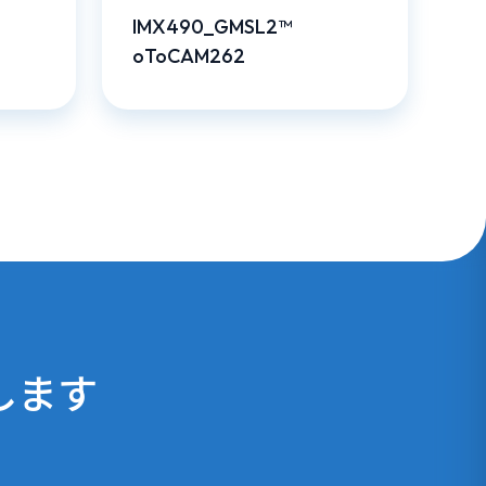
IMX490_GMSL2™
oToCAM262
します