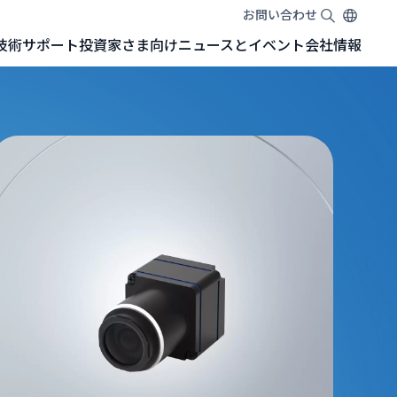
お問い合わせ
EN
TW
JA
技術
サポート
投資家さま向け
ニュースとイベント
会社情報
SONYセンサー搭載GMSL™カメラ
NVIDIA Jetson 開発キットGMSL™カメラ
NVIDIA Jetson Orin™ Nano 開発者キット
NVIDIA Jetson AGX Orin™ 開発者キット
NVIDIA Jetson AGX Orin™ アダプターボード（Adapter Board）