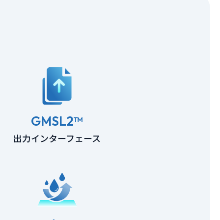
GMSL2™
出力インターフェース