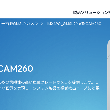
製品
ソリューション
60mm 基線 3D ステレオビジョンカメラ
120mm 基線 3D ステレオビジョンカメラ
NVIDIAパートナー向けGMSL™カメラ
AMR・UGV向けロボティクスカメラ
Intelパートナー向けGMSL™カメラ
サー搭載GMSL™カメラ
IMX490_GMSL2™ oToCAM260
oCAM260
のための信頼性の高い車載グレードカメラを提供します。こ
かな画質を実現し、システム製品の視覚検出ニーズに効果