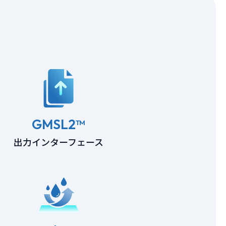
GMSL2™
出力インターフェース