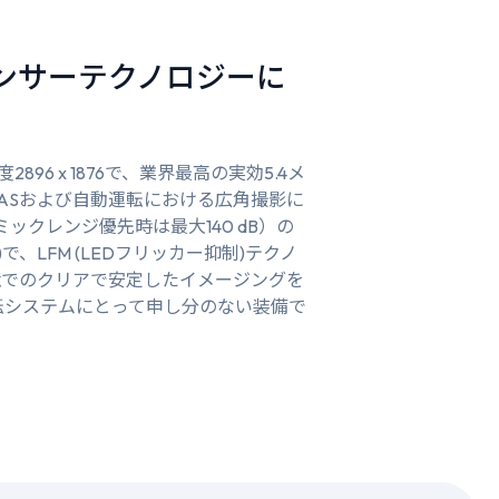
センサーテクノロジーに
896 x 1876で、業界最高の実効5.4メ
ASおよび自動運転における広角撮影に
ナミックレンジ優先時は最大140 dB）の
で、LFM (LEDフリッカー抑制)テクノ
境でのクリアで安定したイメージングを
転システムにとって申し分のない装備で