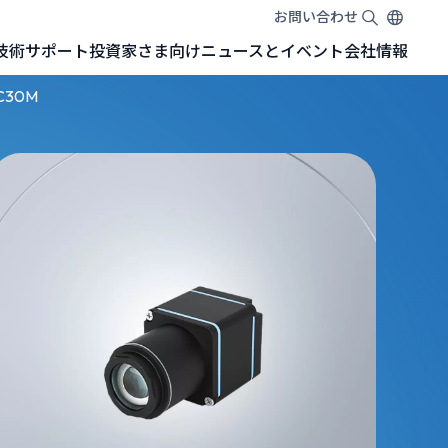
お問い合わせ
EN
TW
JA
技術
サポート
投資家さま向け
ニュースとイベント
会社情報
SONYセンサー搭載GMSL™カメラ
NVIDIA Jetson 開発キットGMSL™カメラ
NVIDIA Jetson Orin™ Nano 開発者キット
NVIDIA Jetson AGX Orin™ 開発者キット
NVIDIA Jetson AGX Orin™ アダプターボード（Adapter Board）
C30M