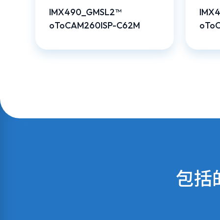
IMX490_GMSL2™
IMX
oToCAM260ISP-C62M
oTo
包括