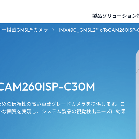
製品
ソリューション
60mm 基線 3D ステレオビジョンカメラ
120mm 基線 3D ステレオビジョンカメラ
NVIDIAパートナー向けGMSL™カメラ
AMR・UGV向けロボティクスカメラ
Intelパートナー向けGMSL™カメラ
サー搭載GMSL™カメラ
IMX490_GMSL2™ oToCAM260ISP-
CAM260ISP-C30M
のための信頼性の高い車載グレードカメラを提供します。こ
かな画質を実現し、システム製品の視覚検出ニーズに効果