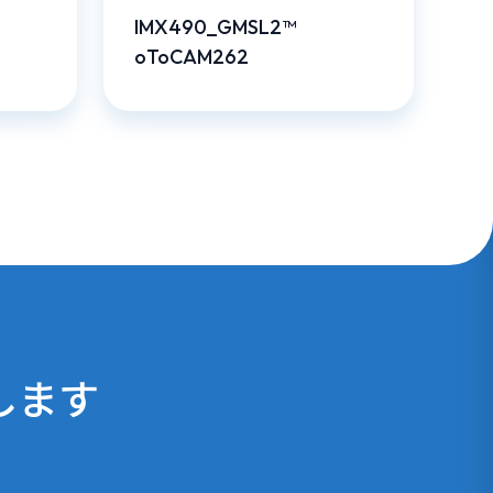
IMX490_GMSL2™
oToCAM262
します