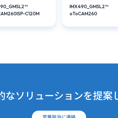
490_GMSL2™
IMX490_GMSL2™
CAM260ISP-C120M
oToCAM260
的なソリューションを提案
営業担当に連絡