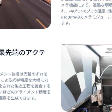
メラ機能により、過酷な環
れ、-40°C～85°Cの温
oToBriteのカメラモジ
ます。
最先端のアクテ
アライメント技術は光軸のずれを
化による光学精度を大幅に向
化された製造工程を統合する
いほどのアライメント精度を
画像を生成できます。