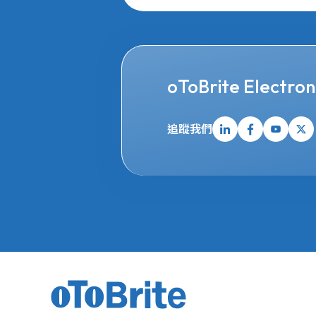
oToBrite Electroni
追蹤我們