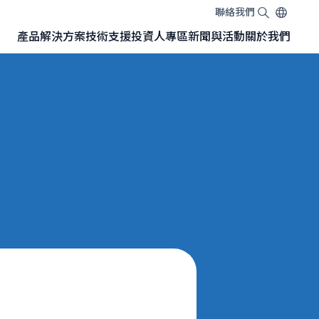
聯絡我們
EN
TW
JA
產品
解決方案
技術
支援
投資人專區
新聞與活動
關於我們
搭載 SONY 感測器的 GMSL™相機模組
NVIDIA Jetson開發套件專用GMSL™相機
NVIDIA Jetson Orin™ Nano 開發套件
NVIDIA Jetson AGX Orin™ 開發套件
NVIDIA Jetson AGX Orin™ 轉接板（Adapter Board）