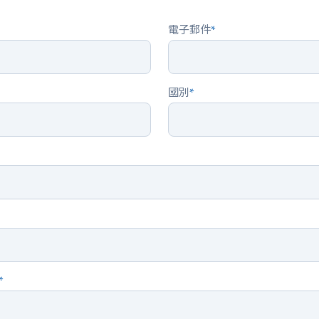
電子郵件
*
國別
*
*