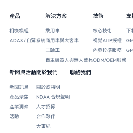
產品
解決方案
技術
支
相機模組
乘用車
核心技術
下
ADAS / 自駕系統
商用車與大客車
視覺AI IP授權
GM
二輪車
內參校準服務
GM
自主機器人與無人載具
ODM/OEM服務
新聞與活動
關於我們
聯絡我們
新聞訊息
關於歐特明
產品聚焦
NDAA 合規聲明
產業洞察
人才招募
活動
合作夥伴
大事紀