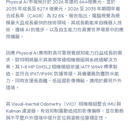
Physical AI 市場預計於 2026 年達約 64.4億美元，並於
2035 年成長至 827.9 億美元，2026 至 2035 年期間年複
合成長率（CAGR）為 32.8%。報告指出，電腦視覺為規
模最大且成長最快的技術領域，其成長動能來自機器人技
術、邊緣 AI 的進步，以及自主能力在真實世界場景中的應
用擴展。
因應 Physical AI 應用對高可靠視覺感知能力日益成長的需
求，歐特明將展示其車規等級相機模組與系統級解決方
案。其 1–8 MP
GMSL2 相機模組
依循 IATF 16949 標準製
造，並符合 IP67/IP69K 防護等級，具備優異防塵防水能
力，同時支援長距離、低延遲影像傳輸，適用於嚴苛戶外
環境。
其
Visual-Inertial Odometry（VIO）相機模組
整合 IMU 與
Kalman 濾波器，有效抑制震動造成的影像偏移，並在動態
與不平整戶外環境中提升定位與姿態估算穩定性。