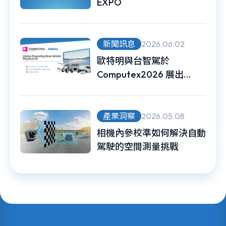
EXPO
新聞訊息
2026.06.02
歐特明與台智駕於
Computex2026 展出
Physical AI 無人載具 車
規級 Vision-AI 強化真實世
界感知力
產業洞察
2026.05.08
相機內參校準如何解決自動
駕駛的空間測量挑戰