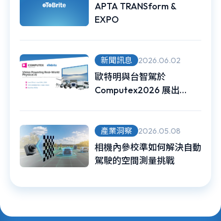
APTA TRANSform &
EXPO
新聞訊息
2026.06.02
歐特明與台智駕於
Computex2026 展出
Physical AI 無人載具 車
規級 Vision-AI 強化真實世
界感知力
產業洞察
2026.05.08
相機內參校準如何解決自動
駕駛的空間測量挑戰