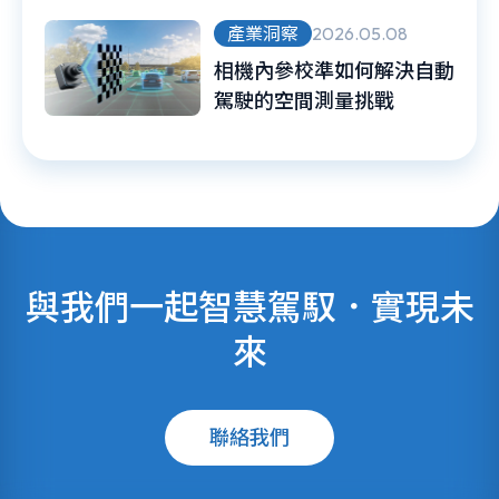
規級 Vision-AI 強化真實世
界感知力
產業洞察
2026.05.08
相機內參校準如何解決自動
駕駛的空間測量挑戰
與我們一起智慧駕馭．實現未
來
聯絡我們