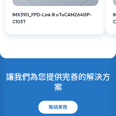
IMX390_FPD-Link III oToCAM264ISP-
I
C103T
C
讓我們為您提供完善的解決方
案
聯絡業務