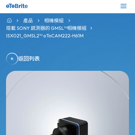
產品
相機模組
搭載 SONY 感測器的 GMSL™相機模組
ISX021_GMSL2™ oToCAM222-H61M
返回列表