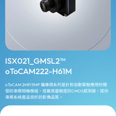
ISX021_GMSL2™
oToCAM222-H61M
oToCAM 2MP/3MP 攝像頭系列是針對自動駕駛應用所開
發的車規相機模組，搭載高靈敏度的CMOS感測器，提供
車規系統產品良好的影像品質。