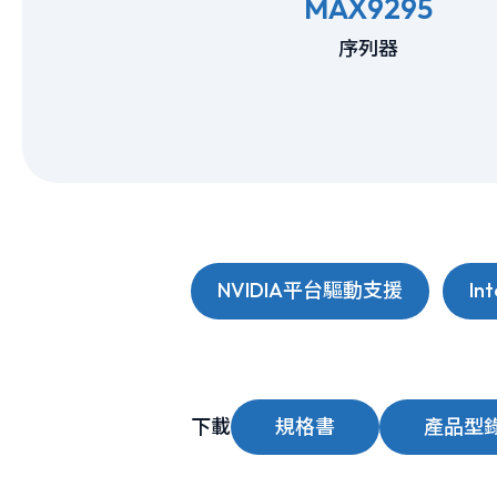
MAX9295
序列器
NVIDIA平台驅動支援
I
下載
規格書
產品型