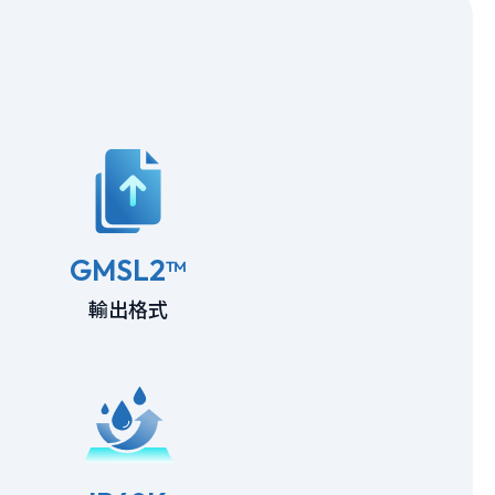
GMSL2™
輸出格式