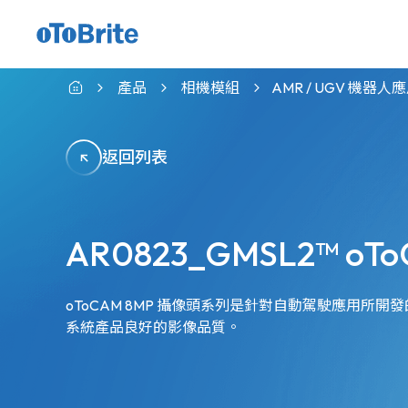
適用於indie CVP的GMSL™相機模組
產品
相機模組
AMR / UGV 機器
返回列表
AR0823_GMSL2™ oTo
oToCAM 8MP 攝像頭系列是針對自動駕駛應用所
系統產品良好的影像品質。