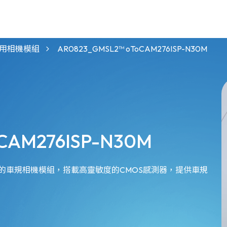
120mm 寬基線 3D 雙目立體視覺相機
適用於NVIDIA的GMSL™相機模組
AMR / UGV 機器人應用相機模組
人應用相機模組
AR0823_GMSL2™ oToCAM276ISP-N30M
CAM276ISP-N30M
開發的車規相機模組，搭載高靈敏度的CMOS感測器，提供車規