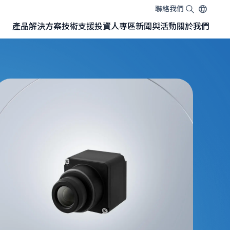
聯絡我們
EN
TW
JA
產品
解決方案
技術
支援
投資人專區
新聞與活動
關於我們
搭載 SONY 感測器的 GMSL™相機模組
NVIDIA Jetson開發套件專用GMSL™相機
NVIDIA Jetson Orin™ Nano 開發套件
NVIDIA Jetson AGX Orin™ 開發套件
NVIDIA Jetson AGX Orin™ 轉接板（Adapter Board）