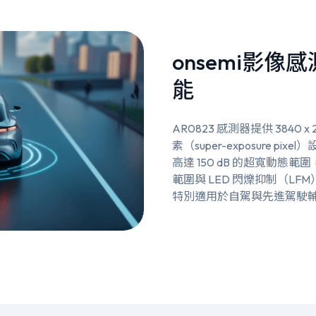
onsemi影
能
AR0823 感測器提供 3840 x
素（super-exposure 
高達 150 dB 的超寬動態
範圍與 LED 閃爍抑制（L
特別適用於自駕與先進駕駛輔