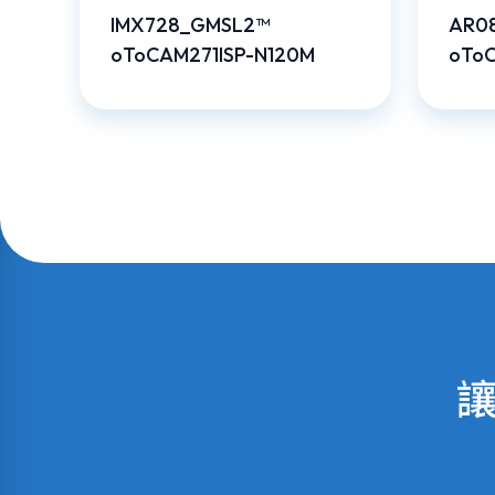
IMX728_GMSL2™
AR0
oToCAM271ISP-N120M
oToC