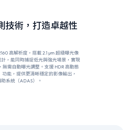
像感測技術，打造卓越性
 2160 高解析度，搭載 2.1 µm 超級曝光像
pixel）設計，能同時捕捉低光與強光場景，實現
範圍，無需自動曝光調整。支援 HDR 高動態
FM）功能，提供更清晰穩定的影像輸出，
助系統（ADAS）。