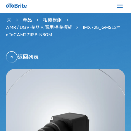
產品
相機模組
AMR / UGV 機器人應用相機模組
IMX728_GMSL2™
oToCAM271ISP-N30M
返回列表