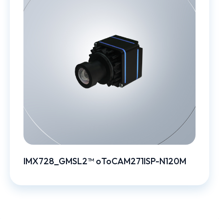
IMX728_GMSL2™ oToCAM271ISP-N120M