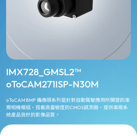
IMX728_GMSL2™
oToCAM271ISP-N30M
oToCAM 8MP 攝像頭系列是針對自動駕駛應用所開發的車
規相機模組，搭載高靈敏度的CMOS感測器，提供車規系
統產品良好的影像品質。