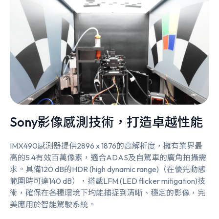
Sony影像感測技術，打造卓越性能
IMX490感測器提供2896 x 1876的高解析度，擁有業界最
高的5.4有效百萬像素，適合ADAS及自駕車的廣角拍攝需
求。具備120 dB的HDR (high dynamic range)（在優先動態
範圍時可達140 dB），搭載LFM (LED flicker mitigation)技
術，確保在各種環境下均能捕捉到清晰、穩定的影像，完
美應用於智能駕駛系統。