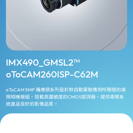
IMX490_GMSL2™
oToCAM260ISP-C62M
oToCAM 5MP 攝像頭系列是針對自動駕駛應用所開發的車
規相機模組，搭載高靈敏度的CMOS感測器，提供車規系
統產品良好的影像品質。