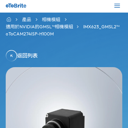
產品
相機模組
適用於NVIDIA的GMSL™相機模組
IMX623_GMSL2™
oToCAM274ISP-H100M
返回列表