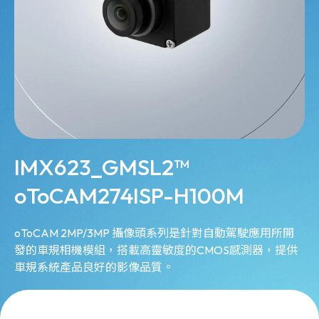
IMX623_GMSL2™
oToCAM274ISP-H100M
oToCAM 2MP/3MP 攝像頭系列是針對自動駕駛應用所開
發的車規相機模組，搭載高靈敏度的CMOS感測器，提供
車規系統產品良好的影像品質。