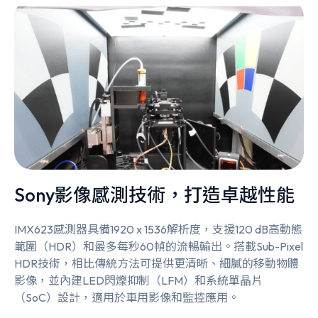
Sony影像感測技術，打造卓越性能
IMX623感測器具備1920 x 1536解析度，支援120 dB高動態
範圍（HDR）和最多每秒60幀的流暢輸出。搭載Sub-Pixel
HDR技術，相比傳統方法可提供更清晰、細膩的移動物體
影像，並內建LED閃爍抑制（LFM）和系統單晶片
（SoC）設計，適用於車用影像和監控應用。