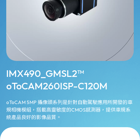
IMX490_GMSL2™
oToCAM260ISP-C120M
oToCAM 5MP 攝像頭系列是針對自動駕駛應用所開發的車
規相機模組，搭載高靈敏度的CMOS感測器，提供車規系
統產品良好的影像品質。