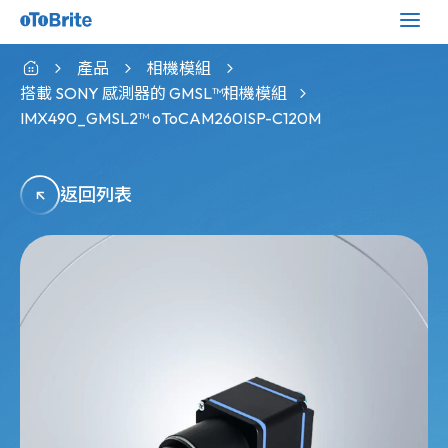
產品
相機模組
搭載 SONY 感測器的 GMSL™相機模組
IMX490_GMSL2™ oToCAM260ISP-C120M
返回列表