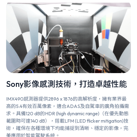
Sony影像感測技術，打造卓越性能
IMX490感測器提供2896 x 1876的高解析度，擁有業界最
高的5.4有效百萬像素，適合ADAS及自駕車的廣角拍攝需
求。具備120 dB的HDR (high dynamic range)（在優先動態
範圍時可達140 dB），搭載LFM (LED flicker mitigation)技
術，確保在各種環境下均能捕捉到清晰、穩定的影像，完
美應用於智能駕駛系統。